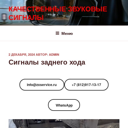
Перейти
КАЧЕСТВЕННЫЕ ЗВУКОВЫЕ
к
СИГНАЛЫ
содержимому
Меню
ОПУБЛИКОВАНО
2 ДЕКАБРЯ, 2024
АВТОР:
ADMIN
Сигналы заднего хода
info@zxservice.ru
+7 (812)917-13-17
WhatsApp